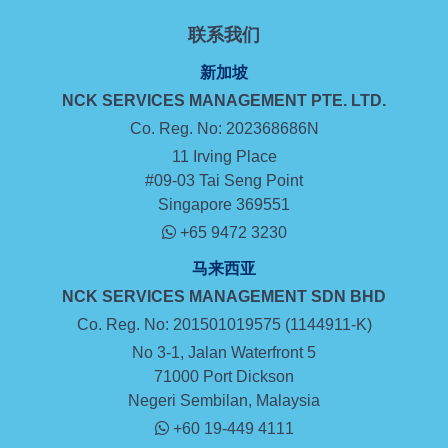
联系我们
新加坡
NCK SERVICES MANAGEMENT
PTE. LTD.
Co. Reg. No: 202368686N
11 Irving Place
#09-03 Tai Seng Point
Singapore 369551
+65 9472 3230
马来西亚
NCK SERVICES MANAGEMENT SDN BHD
Co. Reg. No: 201501019575 (1144911-K)
No 3-1, Jalan Waterfront 5
71000 Port Dickson
Negeri Sembilan, Malaysia
+60 19-449 4111