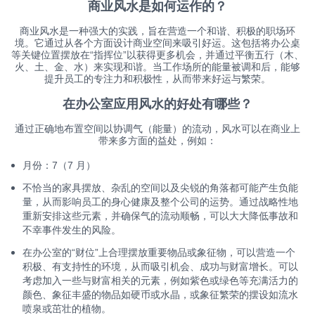
商业风水是如何运作的？
商业风水是一种强大的实践，旨在营造一个和谐、积极的职场环
境。它通过从各个方面设计商业空间来吸引好运。这包括将办公桌
等关键位置摆放在“指挥位”以获得更多机会，并通过平衡五行（木、
火、土、金、水）来实现和谐。当工作场所的能量被调和后，能够
提升员工的专注力和积极性，从而带来好运与繁荣。
在办公室应用风水的好处有哪些？
通过正确地布置空间以协调气（能量）的流动，风水可以在商业上
带来多方面的益处，例如：
月份：
7（7 月）
不恰当的家具摆放、杂乱的空间以及尖锐的角落都可能产生负能
量，从而影响员工的身心健康及整个公司的运势。通过战略性地
重新安排这些元素，并确保气的流动顺畅，可以大大降低事故和
不幸事件发生的风险。
在办公室的“财位”上合理摆放重要物品或象征物，可以营造一个
积极、有支持性的环境，从而吸引机会、成功与财富增长。可以
考虑加入一些与财富相关的元素，例如紫色或绿色等充满活力的
颜色、象征丰盛的物品如硬币或水晶，或象征繁荣的摆设如流水
喷泉或茁壮的植物。