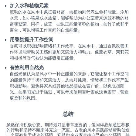
加入水和植物元素
流动的水在风水中象征着财富，而植物则代表生命和能量。添加
水景，如小喷泉或水族箱，能够帮助为办公室带来源源不断的财
富和繁荣。同样，放置一些以正能量著称的植物，如竹子或和平
百合，可以增强工作空间的自然能量。
用香氛提升工作空间
香氛可以积极影响情绪和工作效率。在风水中，通过香氛改善工
作环境能帮助员工感到更加充满活力和动力。像薰衣草、茉莉花
和柑橘等香气被认为能吸引正能量。
有效利用自然光
自然光被认为是风水中一种正能量的来源，它能让整个工作空间
的能量保持平衡和充满活力，从而对健康、情绪和工作效率产生
积极影响。避免将家具或其他物品摆放在窗户前，以免阻挡阳
光。如果阳光过于强烈，可以考虑使用百叶窗或浅色窗帘，营造
更柔和的氛围。
总结
虽然保持积极心态、期待最好是非常重要的，但同样必须通过积极
的行动和坚持不懈来补充这一态度。古老的风水实践能够帮助创造
一个更有利于成功的环境。它鼓励企业家掌控自己的办公环境，并