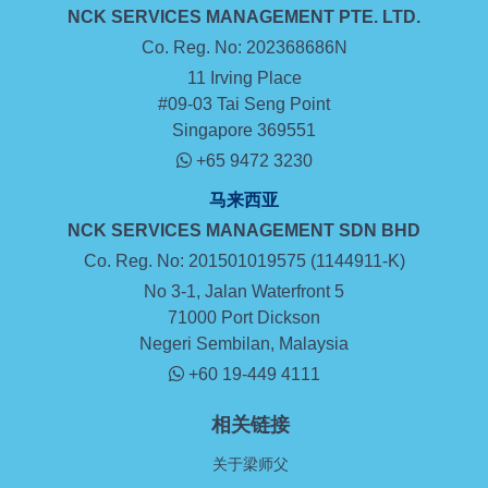
NCK SERVICES MANAGEMENT
PTE. LTD.
Co. Reg. No: 202368686N
11 Irving Place
#09-03 Tai Seng Point
Singapore 369551
+65 9472 3230
马来西亚
NCK SERVICES MANAGEMENT SDN BHD
Co. Reg. No: 201501019575 (1144911-K)
No 3-1, Jalan Waterfront 5
71000 Port Dickson
Negeri Sembilan, Malaysia
+60 19-449 4111
相关链接
关于梁师父