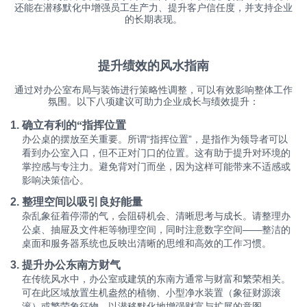
还能在潜移默化中增强员工生产力、提升客户信任度，并支持企业
的长期表现。
提升绩效的风水指南
通过对办公室布局与装饰进行策略性调整，可以有效影响整体工作
氛围。以下八项建议可助力企业成长与绩效提升：
确立有利的“指挥位置
办公桌的摆放至关重要。所谓“指挥位置”，是指作为领导者可以
看到办公室入口，但不正对门口的位置。这有助于提升对环境的
掌控感与专注力。避免背对门而坐，因为这样可能带来不适感或
影响决策信心。
整理空间以吸引良好能量
杂乱象征着停滞的气，会阻碍机会、清晰思考与成长。请整理办
公桌、抽屉及文件柜等物理空间，同时注意数字空间——整洁的
桌面和服务器系统也反映出清晰的思维和高效的工作习惯。
提升办公东南方财气
在传统风水中，办公室或建筑的东南方通常与财富和繁荣相关。
可在此区域放置生机盎然的植物、小型净水装置（象征财源滚
滚）或繁荣象征物，以潜移默化地增强财富与扩展的意图。