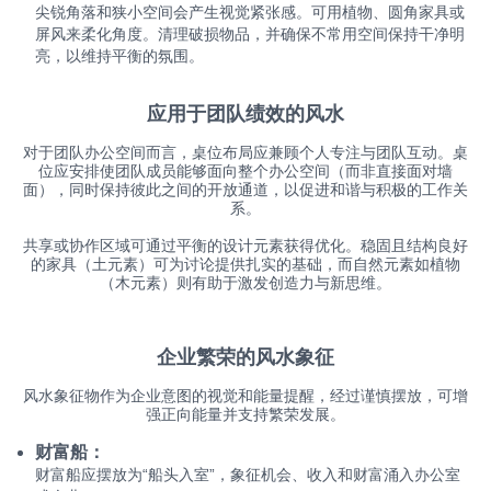
尖锐角落和狭小空间会产生视觉紧张感。可用植物、圆角家具或
屏风来柔化角度。清理破损物品，并确保不常用空间保持干净明
亮，以维持平衡的氛围。
应用于团队绩效的风水
对于团队办公空间而言，桌位布局应兼顾个人专注与团队互动。桌
位应安排使团队成员能够面向整个办公空间（而非直接面对墙
面），同时保持彼此之间的开放通道，以促进和谐与积极的工作关
系。
共享或协作区域可通过平衡的设计元素获得优化。稳固且结构良好
的家具（土元素）可为讨论提供扎实的基础，而自然元素如植物
（木元素）则有助于激发创造力与新思维。
企业繁荣的风水象征
风水象征物作为企业意图的视觉和能量提醒，经过谨慎摆放，可增
强正向能量并支持繁荣发展。
财富船：
财富船应摆放为“船头入室”，象征机会、收入和财富涌入办公室