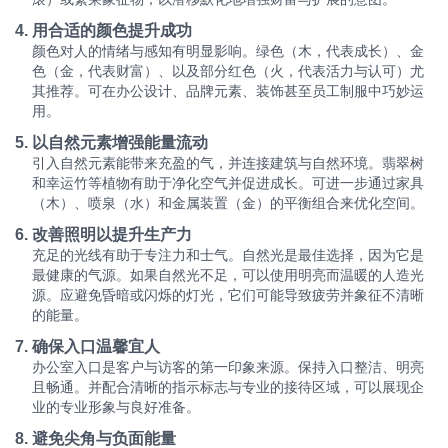
用合适的颜色提升成功
颜色对人的情绪与感知有明显影响。绿色（木，代表成长）、金
色（金，代表财富）、以及部分红色（火，代表活力与认可）尤
其推荐。可在办公设计、品牌元素、装饰甚至员工制服中巧妙运
用。
以自然元素增强能量流动
引入自然元素能带来充盈的气，并连接建筑与自然环境。翡翠树
和幸运竹等植物有助于净化空气并促进成长。可进一步通过家具
（木）、喷泉（水）和金属装置（金）的平衡组合来优化空间。
改善照明以提升生产力
充足的光线有助于专注力和士气。自然光是最佳选择，因为它是
最健康的气源。如果自然光不足，可以使用明亮而温暖的人造光
源。应避免昏暗或闪烁的灯光，它们可能导致疲劳并象征不清晰
的能量。
确保入口温馨宜人
办公室入口是客户与访客的第一印象来源。保持入口整洁、明亮
且畅通。并配合清晰的指示标志与专业的接待区域，可以展现企
业的专业形象与良好准备。
避免尖角与负面能量